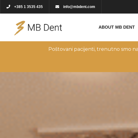
+385 1 3535 435
info@mbdent.com
ABOUT MB DENT
Poštovani pacijenti, trenutno smo n