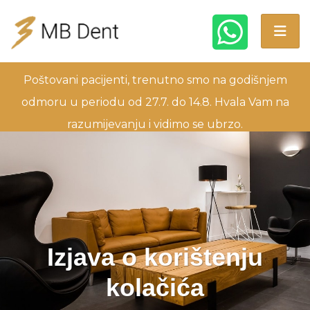
Poštovani pacijenti, trenutno smo na godišnjem
odmoru u periodu od 27.7. do 14.8. Hvala Vam na
razumijevanju i vidimo se ubrzo.
Izjava o korištenju
kolačića