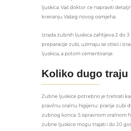
ljuskica. Vaš doktor će napraviti detal
kreiranju Vašeg novog osmijeha.
Izrada zubnih ljuskica zahtijeva 2 do 3
preparacije zubi, uzimaju se otisci i iz
ljuskica, a potom cementiranje.
Koliko dugo traju
Zubne ljuskice potrebno je tretirati ka
pravilnu oralnu higijenu: pranje zub
zubnog konca. S ispravnom oralnom h
zubne ljuskice mogu trajati i do 20 go