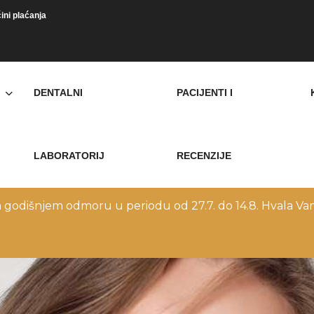
ini plaćanja
DENTALNI
PACIJENTI I
LABORATORIJ
RECENZIJE
a godišnjem odmoru u periodu od 27.7. do 14.8. Hvala Vam