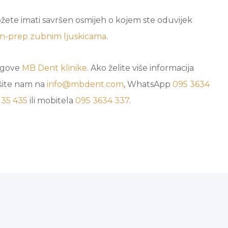
ete imati savršen osmijeh o kojem ste oduvijek
on-prep zubnim ljuskicama
.
logove
MB Dent klinike
. Ako želite više informacija
išite nam na
info@mbdent.com
, WhatsApp
095 3634
 35 435
ili mobitela
095 3634 337
.