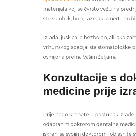
materijala koji se čvrsto vežu na pred
što su oblik, boja, razmak između zubi i
Izrada ljuskica je bezbolan, ali jako za
vrhunskog specijalista stomatološke p
osmijeha prema Vašim željama.
Konzultacije s d
medicine prije izr
Prije nego krenete u postupak izrade l
odabranim doktorom dentalne medicine
iskreni sa svojim doktorom i objasnite s