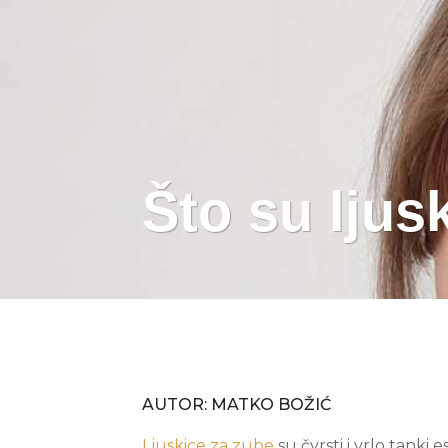
Što su ljus
AUTOR: MATKO BOŽIĆ
Ljuskice za zube
su čvrsti i vrlo tanki