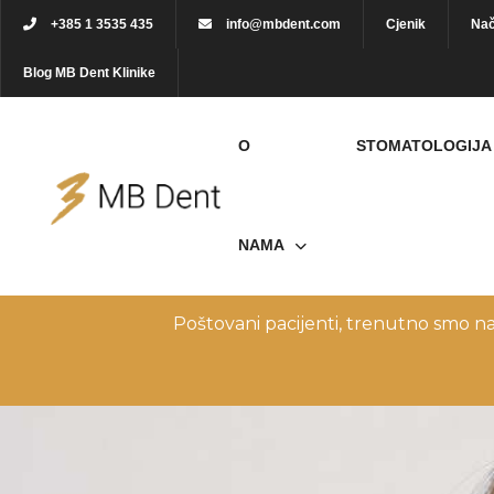
+385 1 3535 435
info@mbdent.com
Cjenik
Nač
Blog MB Dent Klinike
O
STOMATOLOGIJA
NAMA
Poštovani pacijenti, trenutno smo n