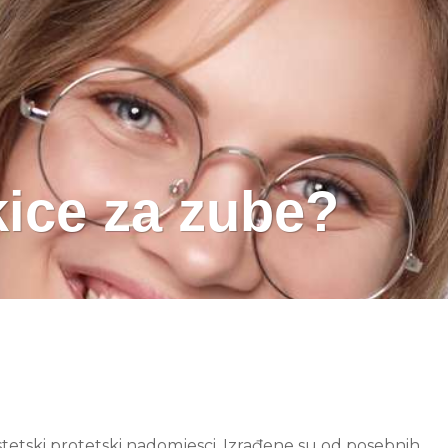
kice za zube?
 estetski protetski nadomjesci. Izrađene su od posebnih