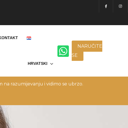
KONTAKT
NARUČITE
SE
HRVATSKI
 na razumijevanju i vidimo se ubrzo.