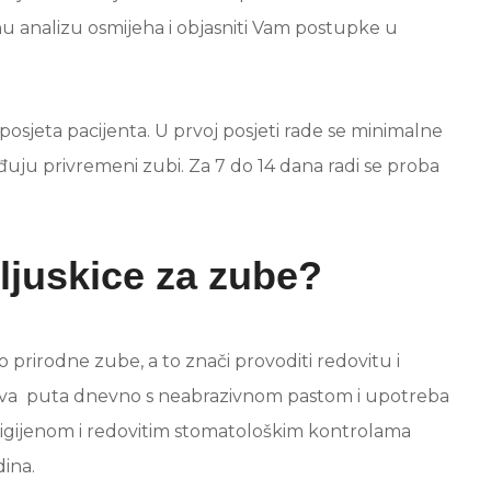
jnu analizu osmijeha i objasniti Vam postupke u
 posjeta pacijenta. U prvoj posjeti rade se minimalne
rađuju privremeni zubi. Za 7 do 14 dana radi se proba
 ljuskice za zube?
o prirodne zube, a to znači provoditi redovitu i
i dva puta dnevno s neabrazivnom pastom i upotreba
igijenom i redovitim stomatološkim kontrolama
dina.