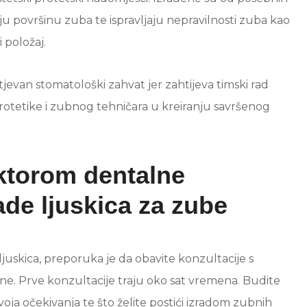
nju površinu zuba te ispravljaju nepravilnosti zuba kao
 položaj.
htjevan stomatološki zahvat jer zahtijeva timski rad
rotetike i zubnog tehničara u kreiranju savršenog
oktorom dentalne
ade ljuskica za zube
juskica, preporuka je da obavite konzultacije s
. Prve konzultacije traju oko sat vremena. Budite
voja očekivanja te što želite postići izradom zubnih