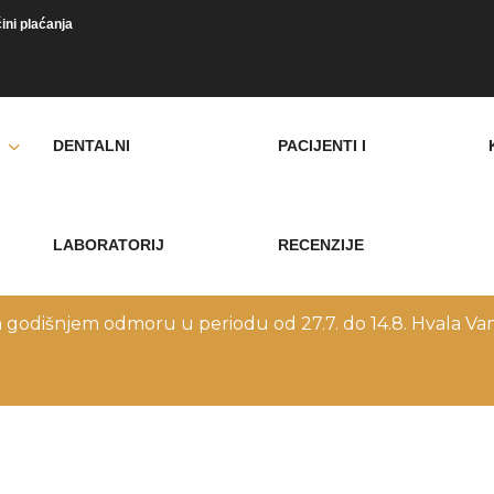
ini plaćanja
DENTALNI
PACIJENTI I
LABORATORIJ
RECENZIJE
a godišnjem odmoru u periodu od 27.7. do 14.8. Hvala Vam