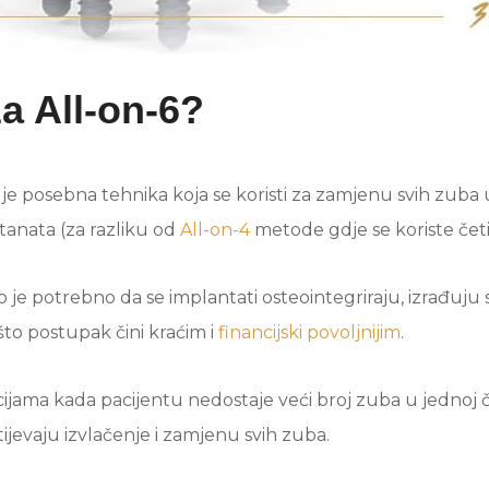
za All-on-6?
je posebna tehnika koja se koristi za zamjenu svih zuba u 
tanata (za razliku od
All-on-4
metode gdje se koriste četi
 je potrebno da se implantati osteointegriraju, izrađuju 
što postupak čini kraćim i
financijski povoljnijim
.
jama kada pacijentu nedostaje veći broj zuba u jednoj čelj
ijevaju izvlačenje i zamjenu svih zuba.