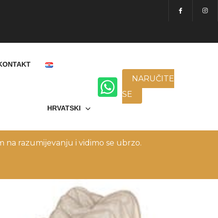
KONTAKT
NARUČITE
SE
HRVATSKI
 na razumijevanju i vidimo se ubrzo.