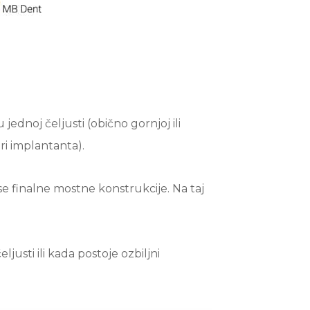
jednoj čeljusti (obično gornjoj ili
ri implantanta).
se finalne mostne konstrukcije. Na taj
usti ili kada postoje ozbiljni