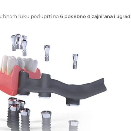
u zubnom luku poduprti na
6 posebno dizajnirana i ugra