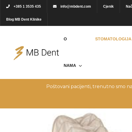
+385 1 3535 435
info@mbdent.com
Cjenik
Nač
Blog MB Dent Klinike
O
STOMATOLOGIJA
NAMA
Poštovani pacijenti, trenutno smo n