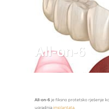
All-on-6
All-on-6
je fiksno protetsko rješenje 
ugradnja
implantata
.