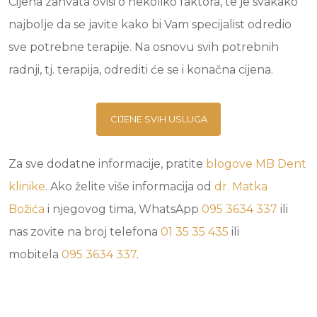
Cijena zahvata ovisi o nekoliko faktora, te je svakako
najbolje da se javite kako bi Vam specijalist odredio
sve potrebne terapije. Na osnovu svih potrebnih
radnji, tj. terapija, odrediti će se i konačna cijena.
CIJENE SVIH USLUGA
Za sve dodatne informacije, pratite
blogove
MB Dent
klinike
. Ako želite više informacija od
dr. Matka
Božića
i njegovog tima, WhatsApp
095 3634 337
ili
nas zovite na broj telefona
01 35 35 435
ili
mobitela
095 3634 337
.