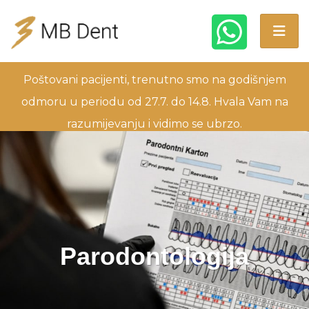
Poštovani pacijenti, trenutno smo na godišnjem
odmoru u periodu od 27.7. do 14.8. Hvala Vam na
razumijevanju i vidimo se ubrzo.
Parodontologija