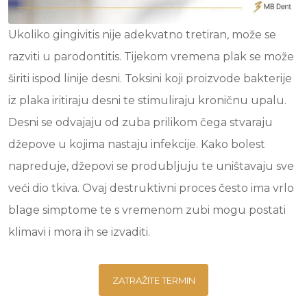
Ukoliko gingivitis nije adekvatno tretiran, može se
razviti u parodontitis. Tijekom vremena plak se može
širiti ispod linije desni. Toksini koji proizvode bakterije
iz plaka iritiraju desni te stimuliraju kroničnu upalu.
Desni se odvajaju od zuba prilikom čega stvaraju
džepove u kojima nastaju infekcije. Kako bolest
napreduje, džepovi se produbljuju te uništavaju sve
veći dio tkiva. Ovaj destruktivni proces često ima vrlo
blage simptome te s vremenom zubi mogu postati
klimavi i mora ih se izvaditi.
ZATRAŽITE TERMIN