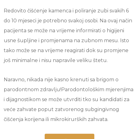
Redovito čišćenje kamenca i poliranje zubi svakih 6
do 10 mjeseci je potrebno svakoj osobi. Na ovaj način
pacijenta se može na vrijeme informirati o higijeni
usne šupljine i promjenama na zubnom mesu. Isto
tako može se na vrijeme reagirati dok su promjene
još minimalne i nisu napravile veliku štetu.
Naravno, nikada nije kasno krenuti sa brigom o
parodontnom zdravlju!Parodontološkim mjerenjima
i dijagnostikom se može utvrditi tko su kandidati za
veće zahvate poput zatvorenog subgingivnog
čišćenja korijena ili mikrokirurških zahvata.