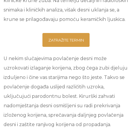
kliničke krune zuba. Na temelju detaljnih radioloških
snimaka i kliničkih analiza, višak desni uklanja se, a
krune se prilagođavaju pomoću keramičkih ljuskica.
ZATRAŽITE TERMIN
U nekim slučajevima povlačenje desni može
uzrokovati izlaganje korijena, zbog čega zubi djeluju
izduljeno i čine vas starijima nego što jeste. Takvo se
povlačenje događa uslijed različitih uzroka,
uključujući parodontnu bolest. Kirurški zahvati
nadomještanja desni osmišljeni su radi prekrivanja
izloženog korijena, sprečavanja daljnjeg povlačenja
desni i zaštite ranjivog korijena od propadanja.