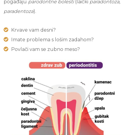
pogađaju
parodontne bolesti
(laički
paradontoza,
paradentoza
).
Krvave vam desni?
Imate problema s lošim zadahom?
Povlači vam se zubno meso?