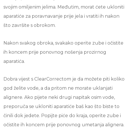
svojim omiljenim jelima. Međutim, morat ćete ukloniti
aparatiće za poravnavanje prije jela i vratiti ih nakon
što završite s obrokom.
Nakon svakog obroka, svakako operite zube i očistite
ih koncem prije ponovnog nošenja prozirnog
aparatića.
Dobra vijest s ClearCorrectom je da možete piti koliko
god želite vode, a da pritom ne morate uklanjati
alignere. Ako pijete neki drugi napitak osim vode,
preporuča se ukloniti aparatiće baš kao što biste to
činili dok jedete. Popijte piće do kraja, operite zube i
očistite ih koncem prije ponovnog umetanja alignera.