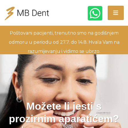
Poštovani pacijenti, trenutno smo na godišnjem
odmoru u periodu od 27.7. do 14.8. Hvala Vam na
razumijevanju i vidimo se ubrzo.
Možete li jesti s
prozirnim aparatićem?