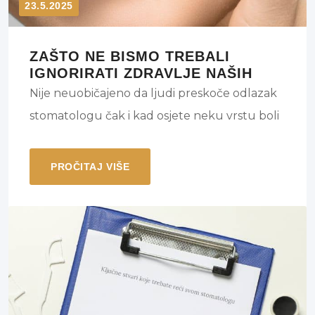
23.5.2025
ZAŠTO NE BISMO TREBALI
IGNORIRATI ZDRAVLJE NAŠIH
ZUBI?
Nije neuobičajeno da ljudi preskoče odlazak
stomatologu čak i kad osjete neku vrstu boli
u usnoj šupljini. Čak i ako ste u iskušenju
odgoditi liječenje dok se ne pogorša samo do
PROČITAJ VIŠE
sljedećeg posjeta, nemojte. Evo nekoliko
razloga zašto biste trebali odmah posjetiti
stomatologa ako je vaša oralna bol uporna,
pulsirajuća ili postaje drastična.