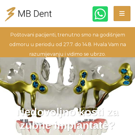
Poštovani pacijenti, trenutno smo na godišnjem
odmoru u periodu od 27.7. do 14.8. Hvala Vam na
razumijevanju i vidimo se ubrzo.
Nedovoljno kosti za
zubne implantate?