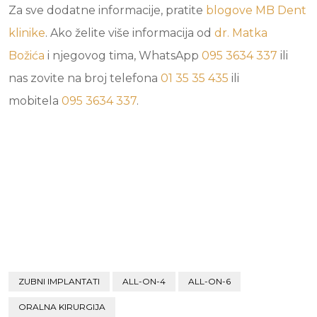
Za sve dodatne informacije, pratite
blogove
MB Dent
klinike
. Ako želite više informacija od
dr. Matka
Božića
i njegovog tima, WhatsApp
095 3634 337
ili
nas zovite na broj telefona
01 35 35 435
ili
mobitela
095 3634 337
.
ZUBNI IMPLANTATI
ALL-ON-4
ALL-ON-6
ORALNA KIRURGIJA