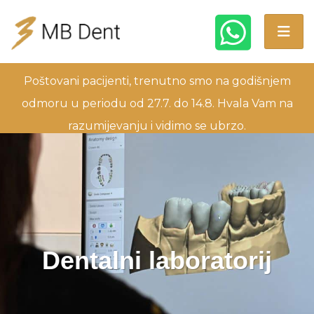
Poštovani pacijenti, trenutno smo na godišnjem
odmoru u periodu od 27.7. do 14.8. Hvala Vam na
razumijevanju i vidimo se ubrzo.
Dentalni laboratorij