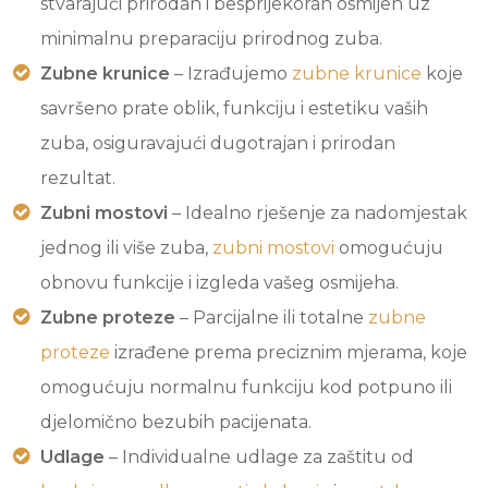
stvarajući prirodan i besprijekoran osmijeh uz
minimalnu preparaciju prirodnog zuba.
Zubne krunice
– Izrađujemo
zubne krunice
koje
savršeno prate oblik, funkciju i estetiku vaših
zuba, osiguravajući dugotrajan i prirodan
rezultat.
Zubni mostovi
– Idealno rješenje za nadomjestak
jednog ili više zuba,
zubni mostovi
omogućuju
obnovu funkcije i izgleda vašeg osmijeha.
Zubne proteze
– Parcijalne ili totalne
zubne
proteze
izrađene prema preciznim mjerama, koje
omogućuju normalnu funkciju kod potpuno ili
djelomično bezubih pacijenata.
Udlage
– Individualne udlage za zaštitu od