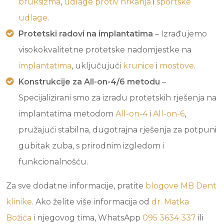
bruksizma
,
udlage protiv hrkanja
i
sportske
udlage
.
Protetski radovi na implantatima
– Izrađujemo
visokokvalitetne protetske nadomjestke na
implantatima
, uključujući
krunice
i
mostove
.
Konstrukcije za All-on-4/6 metodu
–
Specijalizirani smo za izradu protetskih rješenja na
implantatima metodom
All-on-4
i
All-on-6
,
pružajući stabilna, dugotrajna rješenja za potpuni
gubitak zuba, s prirodnim izgledom i
funkcionalnošću.
Za sve dodatne informacije, pratite
blogove
MB Dent
klinike
. Ako želite više informacija od
dr. Matka
Božića
i njegovog tima, WhatsApp
095 3634 337
ili