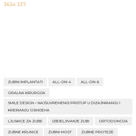
3634 337
.
ZUBNI IMPLANTATI
ALL-ON-4
ALL-ON-6
ORALNA KIRURGIJA
SMILE DESIGN – NAJSUVREMENIJI PRISTUP U DIZAJNIRANJU I
KREIRANJU OSMIJEHA
LJUSKICE ZA ZUBE
IZBJELJIVANJE ZUBI
ORTODONCIJA
ZUBNE KRUNICE
ZUBNI MOST
ZUBNE PROTEZE