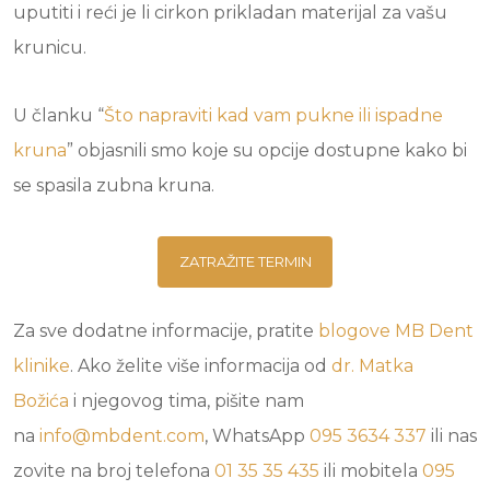
uputiti i reći je li cirkon prikladan materijal za vašu
krunicu.
U članku “
Što napraviti kad vam pukne ili ispadne
kruna
” objasnili smo koje su opcije dostupne kako bi
se spasila zubna kruna.
ZATRAŽITE TERMIN
Za sve dodatne informacije, pratite
blogove
MB Dent
klinike
. Ako želite više informacija od
dr. Matka
Božića
i njegovog tima, pišite nam
na
info@mbdent.com
, WhatsApp
095 3634 337
ili nas
zovite na broj telefona
01 35 35 435
ili mobitela
095