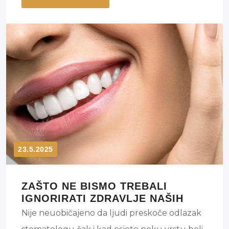
23.5.2025
ZAŠTO NE BISMO TREBALI
IGNORIRATI ZDRAVLJE NAŠIH
ZUBI?
Nije neuobičajeno da ljudi preskoče odlazak