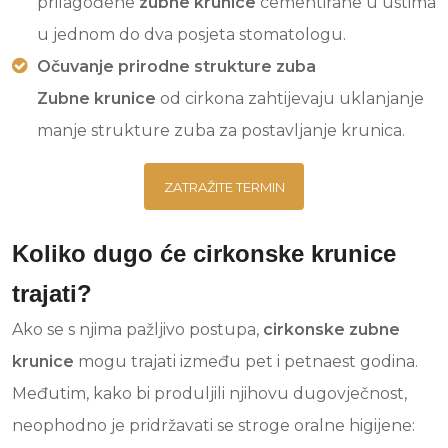
prilagođene
zubne krunice
cementirane u ustima
u jednom do dva posjeta stomatologu.
Očuvanje prirodne strukture zuba
Zubne krunice
od cirkona zahtijevaju uklanjanje
manje strukture zuba za postavljanje krunica.
ZATRAŽITE TERMIN
Koliko dugo će cirkonske krunice
trajati?
Ako se s njima pažljivo postupa,
cirkonske zubne
krunice
mogu trajati između pet i petnaest godina.
Međutim, kako bi produljili njihovu dugovječnost,
neophodno je pridržavati se stroge oralne higijene: