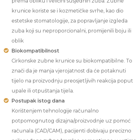
prema obliku i veličini susjednih zuba. Zubne
krunice koriste se i kozmetičke svrhe, kao dio
estetske stomatologije, za popravljanje izgleda
zuba koji su neproporcionalni, promijenili boju ili
oblik
Biokompatibilnost
Cirkonske zubne krunice su biokompatibilne. To
znači da je manja vjerojatnost da će potaknuti
tijelo na proizvodnju preosjetljivih reakcija poput
upale ili otpuštanja tijela.
Postupak istog dana
Korištenjem tehnologije računalno
potpomognutog dizajna/proizvodnje uz pomoć
računala (CAD/CAM), pacijenti dobivaju precizno