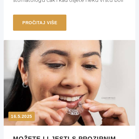
stomatologu čak i kad osjete neku vrstu boli
u usnoj šupljini. Čak i ako ste u iskušenju
odgoditi liječenje dok se ne pogorša samo do
PROČITAJ VIŠE
sljedećeg posjeta, nemojte. Evo nekoliko
razloga zašto biste trebali odmah posjetiti
stomatologa ako je vaša oralna bol uporna,
pulsirajuća ili postaje drastična.
16.5.2025
MOŽETE LI JESTI S PROZIRNIM