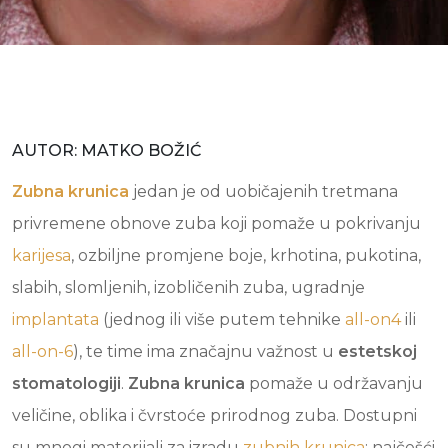
AUTOR: MATKO BOŽIĆ
Zubna krunica
jedan je od uobičajenih tretmana
privremene obnove zuba koji pomaže u pokrivanju
karijesa
, ozbiljne promjene boje, krhotina, pukotina,
slabih, slomljenih, izobličenih zuba, ugradnje
implantata
(jednog ili više putem tehnike
all-on4
ili
all-on-6
), te time ima značajnu važnost u
estetskoj
stomatologiji
.
Zubna krunica
pomaže u održavanju
veličine, oblika i čvrstoće prirodnog zuba. Dostupni
su mnogi materijali za izradu
zubnih krunica
; najčešći