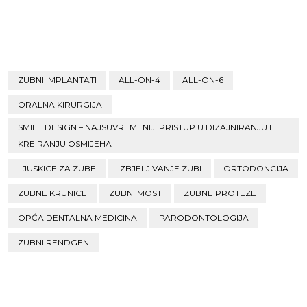
ZUBNI IMPLANTATI
ALL-ON-4
ALL-ON-6
ORALNA KIRURGIJA
SMILE DESIGN – NAJSUVREMENIJI PRISTUP U DIZAJNIRANJU I
KREIRANJU OSMIJEHA
LJUSKICE ZA ZUBE
IZBJELJIVANJE ZUBI
ORTODONCIJA
ZUBNE KRUNICE
ZUBNI MOST
ZUBNE PROTEZE
OPĆA DENTALNA MEDICINA
PARODONTOLOGIJA
ZUBNI RENDGEN