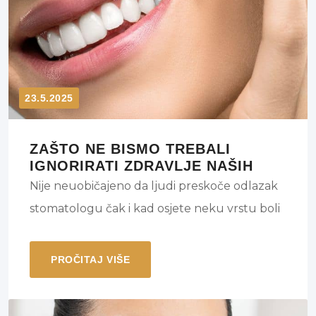
23.5.2025
ZAŠTO NE BISMO TREBALI
IGNORIRATI ZDRAVLJE NAŠIH
ZUBI?
Nije neuobičajeno da ljudi preskoče odlazak
stomatologu čak i kad osjete neku vrstu boli
u usnoj šupljini. Čak i ako ste u iskušenju
odgoditi liječenje dok se ne pogorša samo do
PROČITAJ VIŠE
sljedećeg posjeta, nemojte. Evo nekoliko
razloga zašto biste trebali odmah posjetiti