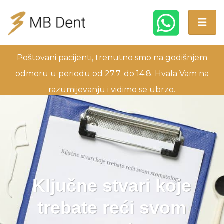
Poštovani pacijenti, trenutno smo na godišnjem
odmoru u periodu od 27.7. do 14.8. Hvala Vam na
razumijevanju i vidimo se ubrzo.
Ključne stvari koje
trebate reći svom