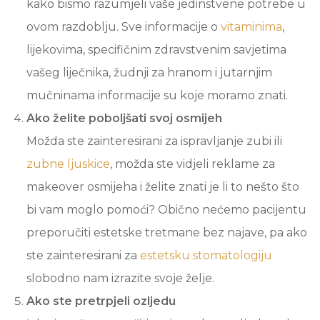
kako bismo razumjeli vaše jedinstvene potrebe u
ovom razdoblju. Sve informacije o
vitaminima
,
lijekovima, specifičnim zdravstvenim savjetima
vašeg liječnika, žudnji za hranom i jutarnjim
mučninama informacije su koje moramo znati.
Ako želite poboljšati svoj osmijeh
Možda ste zainteresirani za ispravljanje zubi ili
zubne ljuskice
, možda ste vidjeli reklame za
makeover osmijeha i želite znati je li to nešto što
bi vam moglo pomoći? Obično nećemo pacijentu
preporučiti estetske tretmane bez najave, pa ako
ste zainteresirani za
estetsku stomatologiju
slobodno nam izrazite svoje želje.
Ako ste pretrpjeli ozljedu