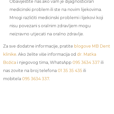
Obavijestite nas ako vam je dijagnosticiran
medicinski problem ili ste na novim lijekovima.
Mnogi različiti medicinski problemi i lijekovi koji
nisu povezani s oralnim zdravljem mogu
neizravno utjecati na oralno zdravlje.
Za sve dodatne informacije, pratite
blogove
MB Dent
klinike
. Ako želite više informacija od
dr. Matka
Božića
i njegovog tima, WhatsApp
095 3634 337
ili
nas zovite na broj telefona
01 35 35 435
ili
mobitela
095 3634 337
.