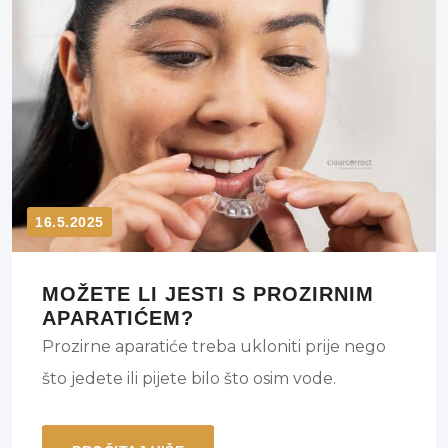
stomatologa ako je vaša oralna bol uporna,
pulsirajuća ili postaje drastična.
16.5.2025
MOŽETE LI JESTI S PROZIRNIM
APARATIĆEM?
Prozirne aparatiće treba ukloniti prije nego
što jedete ili pijete bilo što osim vode.