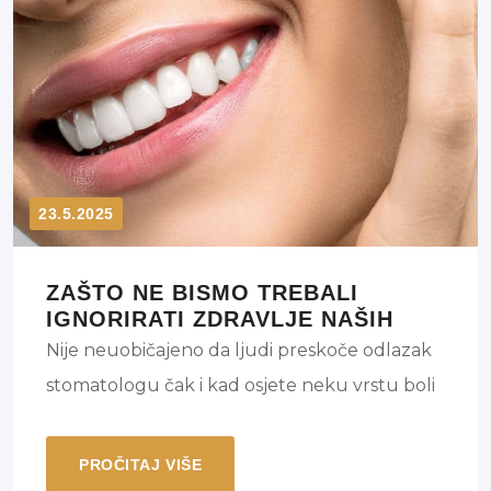
23.5.2025
ZAŠTO NE BISMO TREBALI
IGNORIRATI ZDRAVLJE NAŠIH
ZUBI?
Nije neuobičajeno da ljudi preskoče odlazak
stomatologu čak i kad osjete neku vrstu boli
u usnoj šupljini. Čak i ako ste u iskušenju
odgoditi liječenje dok se ne pogorša samo do
PROČITAJ VIŠE
sljedećeg posjeta, nemojte. Evo nekoliko