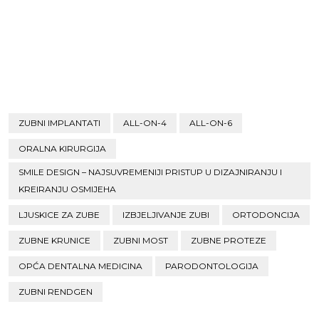
ZUBNI IMPLANTATI
ALL-ON-4
ALL-ON-6
ORALNA KIRURGIJA
SMILE DESIGN – NAJSUVREMENIJI PRISTUP U DIZAJNIRANJU I
KREIRANJU OSMIJEHA
LJUSKICE ZA ZUBE
IZBJELJIVANJE ZUBI
ORTODONCIJA
ZUBNE KRUNICE
ZUBNI MOST
ZUBNE PROTEZE
OPĆA DENTALNA MEDICINA
PARODONTOLOGIJA
ZUBNI RENDGEN