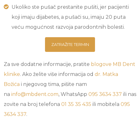
Ukoliko ste pušač prestanite pušiti, jer pacijenti
koji imaju dijabetes, a pušači su, imaju 20 puta
veću mogućnost razvoja parodontnih bolesti.
ZATRAŽITE TERMIN
Za sve dodatne informacije, pratite
blogove
MB Dent
klinike
. Ako želite više informacija od
dr. Matka
Božića
i njegovog tima, pišite nam
na
info@mbdent.com
, WhatsApp
095 3634 337
ili nas
zovite na broj telefona
01 35 35 435
ili mobitela
095
3634 337
.