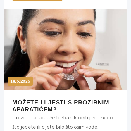
razloga zašto biste trebali odmah posjetiti
stomatologa ako je vaša oralna bol uporna,
pulsirajuća ili postaje drastična.
16.5.2025
MOŽETE LI JESTI S PROZIRNIM
APARATIĆEM?
Prozirne aparatiće treba ukloniti prije nego
što jedete ili pijete bilo što osim vode.