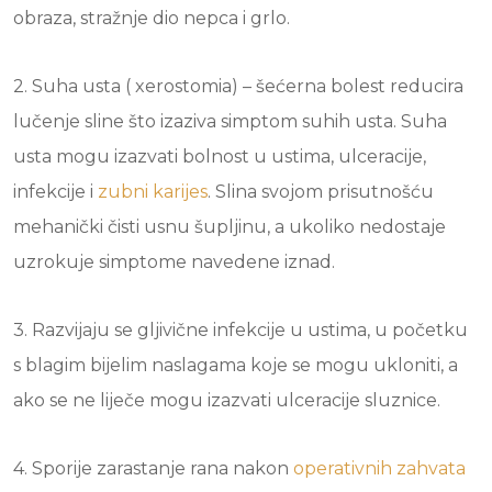
obraza, stražnje dio nepca i grlo.
2. Suha usta ( xerostomia) – šećerna bolest reducira
lučenje sline što izaziva simptom suhih usta. Suha
usta mogu izazvati bolnost u ustima, ulceracije,
infekcije i
zubni karijes
. Slina svojom prisutnošću
mehanički čisti usnu šupljinu, a ukoliko nedostaje
uzrokuje simptome navedene iznad.
3. Razvijaju se gljivične infekcije u ustima, u početku
s blagim bijelim naslagama koje se mogu ukloniti, a
ako se ne liječe mogu izazvati ulceracije sluznice.
4. Sporije zarastanje rana nakon
operativnih zahvata