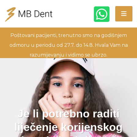
Poštovani pacijenti, trenutno smo na godišnjem
odmoru u periodu od 27.7. do 14.8. Hvala Vam na
razumijevanju i vidimo se ubrzo.
Je li potrebno raditi
liječenje korijenskog