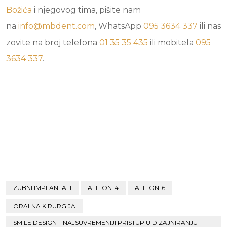
Božića
i njegovog tima, pišite nam
na
info@mbdent.com
, WhatsApp
095 3634 337
ili nas
zovite na broj telefona
01 35 35 435
ili mobitela
095
3634 337
.
ZUBNI IMPLANTATI
ALL-ON-4
ALL-ON-6
ORALNA KIRURGIJA
SMILE DESIGN – NAJSUVREMENIJI PRISTUP U DIZAJNIRANJU I