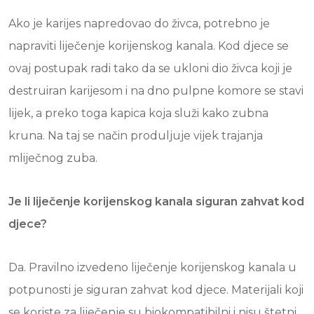
Ako je karijes napredovao do živca, potrebno je
napraviti liječenje korijenskog kanala. Kod djece se
ovaj postupak radi tako da se ukloni dio živca koji je
destruiran karijesom i na dno pulpne komore se stavi
lijek, a preko toga kapica koja služi kako zubna
kruna. Na taj se način produljuje vijek trajanja
mliječnog zuba.
Je li liječenje korijenskog kanala siguran zahvat kod
djece?
Da. Pravilno izvedeno liječenje korijenskog kanala u
potpunosti je siguran zahvat kod djece. Materijali koji
se koriste za liječenje su biokompatibilni i nisu štetni.