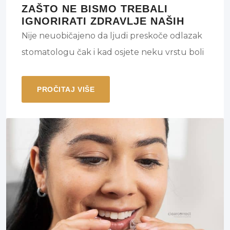
ZAŠTO NE BISMO TREBALI
IGNORIRATI ZDRAVLJE NAŠIH
ZUBI?
Nije neuobičajeno da ljudi preskoče odlazak
stomatologu čak i kad osjete neku vrstu boli
u usnoj šupljini. Čak i ako ste u iskušenju
odgoditi liječenje dok se ne pogorša samo do
PROČITAJ VIŠE
sljedećeg posjeta, nemojte. Evo nekoliko
razloga zašto biste trebali odmah posjetiti
stomatologa ako je vaša oralna bol uporna,
pulsirajuća ili postaje drastična.